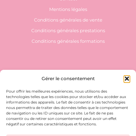
Mentions légales
Conditions générales de vente
Conditions générales prestations
Conditions générales formations
NEWSLETTER
Gérer le consentement
Inscrivez-vous pour ne rien manquer !
Pour offrir les meilleures expériences, nous utilisons des
technologies telles que les cookies pour stocker et/ou accéder aux
E-MAIL*
informations des appareils. Le fait de consentir à ces technologies
nous permettra de traiter des données telles que le comportement
de navigation ou les ID uniques sur ce site. Le fait de ne pas
consentir ou de retirer son consentement peut avoir un effet
négatif sur certaines caractéristiques et fonctions.