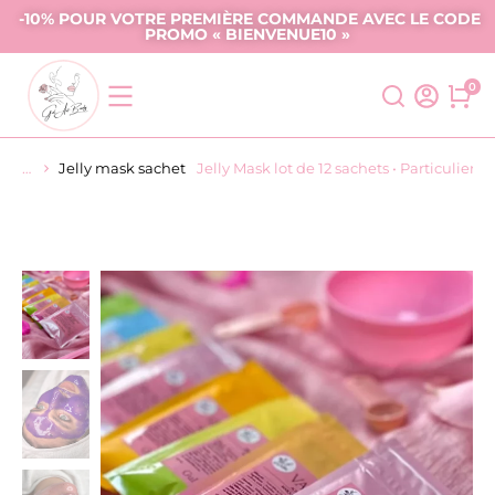
-10% POUR VOTRE PREMIÈRE COMMANDE AVEC LE CODE
PROMO « BIENVENUE10 »
Jelly mask sachet
Jelly Mask lot de 12 sachets • Particuliers
Vous êtes ici :