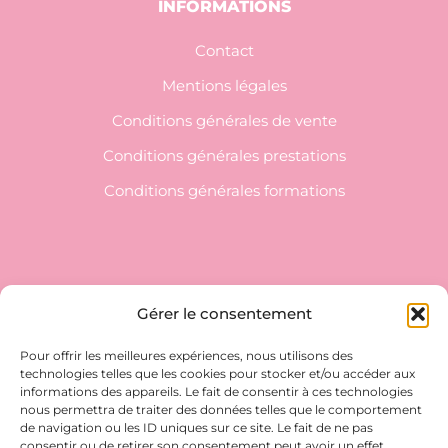
INFORMATIONS
Contact
Mentions légales
Conditions générales de vente
Conditions générales prestations
Conditions générales formations
NEWSLETTER
Gérer le consentement
Inscrivez-vous pour ne rien manquer !
Pour offrir les meilleures expériences, nous utilisons des
technologies telles que les cookies pour stocker et/ou accéder aux
E-MAIL*
informations des appareils. Le fait de consentir à ces technologies
nous permettra de traiter des données telles que le comportement
de navigation ou les ID uniques sur ce site. Le fait de ne pas
consentir ou de retirer son consentement peut avoir un effet